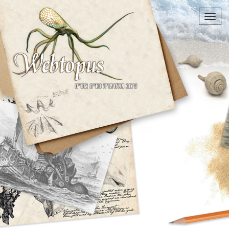
תפריט